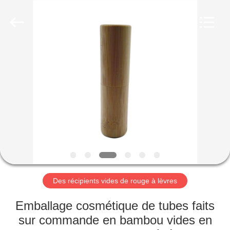
Industry
Co.,
Ltd.
All
Rights
Reserved.
Developed
by
MAISON
ECER
PRODUITS
VIDÉOS
LE
SPECTACLE
VR
Des récipients vides de rouge à lèvres
Emballage cosmétique de tubes faits
À
sur commande en bambou vides en