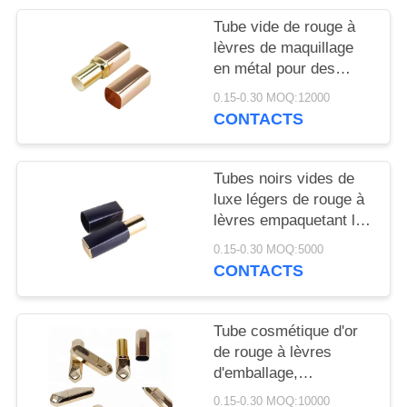
NOUVELLES
Tube vide de rouge à
lèvres de maquillage
CAS
en métal pour des
aperçus gratuits,
0.15-0.30 MOQ:12000
conteneur fait sur
DEMANDEZ
CONTACTS
commande de rouge à
UN
lèvres
DEVIS
Tubes noirs vides de
luxe légers de rouge à
lèvres empaquetant la
PLAN
couleur et la taille
0.15-0.30 MOQ:5000
faites sur commande
DU
CONTACTS
SITE
Tube cosmétique d'or
PRIVACY
de rouge à lèvres
d'emballage,
POLICY
conteneurs vides faits
0.15-0.30 MOQ:10000