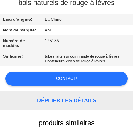
PROPOS
bois naturels de rouge à lèvres
DE
Lieu d'origine:
La Chine
NOUS
Nom de marque:
AM
VISITE
Numéro de
125135
modèle:
DE
Surligner:
,
tubes faits sur commande de rouge à lèvres
L'USINE
Conteneurs vides de rouge à lèvres
CONTRÔLE
CONTACT!
QUALITÉ
DÉPLIER LES DÉTAILS
CONTACTEZ-
NOUS
produits similaires