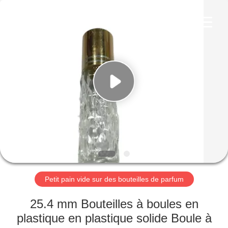
Aman
Industry
Co.,
Ltd.
All
Rights
Reserved.
Developed
MAISON
by
ECER
PRODUITS
VIDÉOS
LE
SPECTACLE
VR
Petit pain vide sur des bouteilles de parfum
25.4 mm Bouteilles à boules en
À
plastique en plastique solide Boule à