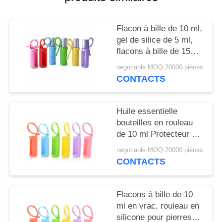
NOUVELLES
Flacon à bille de 10 ml,
CAS
gel de silice de 5 ml,
flacons à bille de 15
ml, portable, monté sur
DEMANDEZ
negotiable MOQ:20000 pièces
cordon, flacon à bille
CONTACTS
UN
réutilisable, housse de
DEVIS
protection en silicone
pour flacon
Huile essentielle
bouteilles en rouleau
PLAN
de 10 ml Protecteur à
DU
manches en silicone
negotiable MOQ:20000 pièces
coloré Pour les
SITE
CONTACTS
parfums rechargeables
PRIVACY
Flacons à bille de 10
ml en vrac, rouleau en
POLICY
silicone pour pierres