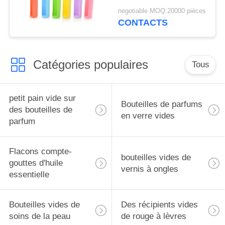
précieuses, support
negotiable MOQ:20000 pièces
pour flacons roll-on de
CONTACTS
5 ml, étui de transport
pour huiles
essentielles, housse de
Catégories populaires
protection de voyage
Tous
petit pain vide sur
Bouteilles de parfums
des bouteilles de
en verre vides
parfum
Flacons compte-
bouteilles vides de
gouttes d'huile
vernis à ongles
essentielle
Bouteilles vides de
Des récipients vides
soins de la peau
de rouge à lèvres