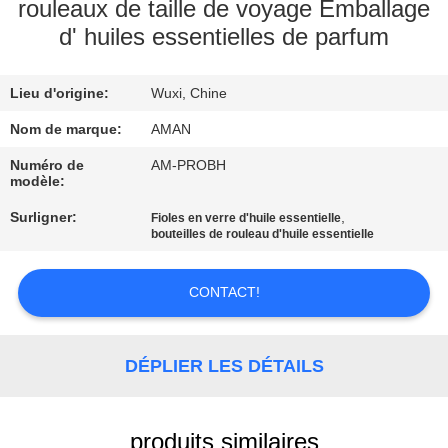
PROPOS
rouleaux de taille de voyage Emballage
d' huiles essentielles de parfum
DE
NOUS
Lieu d'origine:
Wuxi, Chine
VISITE
Nom de marque:
AMAN
DE
Numéro de
AM-PROBH
modèle:
L'USINE
Surligner:
,
Fioles en verre d'huile essentielle
bouteilles de rouleau d'huile essentielle
CONTRÔLE
QUALITÉ
CONTACT!
CONTACTEZ-
DÉPLIER LES DÉTAILS
NOUS
produits similaires