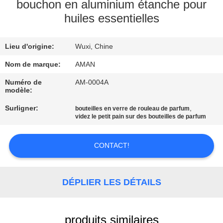
PROPOS
bouchon en aluminium étanche pour
huiles essentielles
DE
NOUS
Lieu d'origine:
Wuxi, Chine
VISITE
Nom de marque:
AMAN
DE
Numéro de
AM-0004A
modèle:
L'USINE
Surligner:
,
bouteilles en verre de rouleau de parfum
videz le petit pain sur des bouteilles de parfum
CONTRÔLE
QUALITÉ
CONTACT!
CONTACTEZ-
DÉPLIER LES DÉTAILS
NOUS
produits similaires