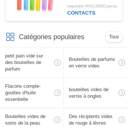
précieuses, support
negotiable MOQ:20000 pièces
pour flacons roll-on de
CONTACTS
5 ml, étui de transport
pour huiles
essentielles, housse de
Catégories populaires
protection de voyage
Tous
petit pain vide sur
Bouteilles de parfums
des bouteilles de
en verre vides
parfum
Flacons compte-
bouteilles vides de
gouttes d'huile
vernis à ongles
essentielle
Bouteilles vides de
Des récipients vides
soins de la peau
de rouge à lèvres