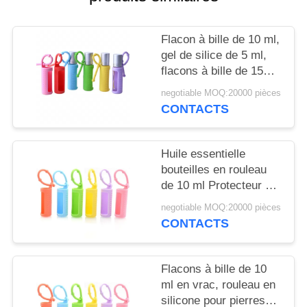
NOUVELLES
Flacon à bille de 10 ml,
CAS
gel de silice de 5 ml,
flacons à bille de 15
ml, portable, monté sur
DEMANDEZ
negotiable MOQ:20000 pièces
cordon, flacon à bille
CONTACTS
UN
réutilisable, housse de
DEVIS
protection en silicone
pour flacon
Huile essentielle
bouteilles en rouleau
PLAN
de 10 ml Protecteur à
DU
manches en silicone
negotiable MOQ:20000 pièces
coloré Pour les
SITE
CONTACTS
parfums rechargeables
PRIVACY
Flacons à bille de 10
ml en vrac, rouleau en
POLICY
silicone pour pierres