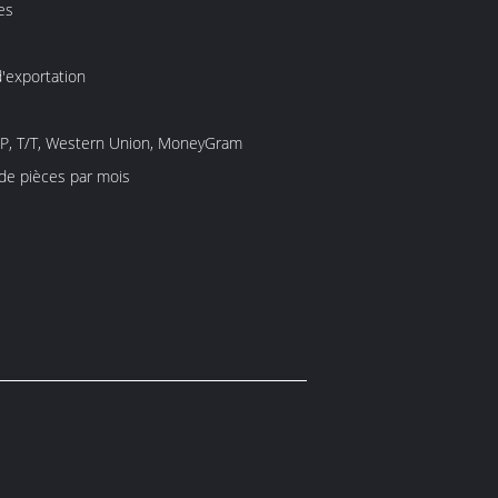
es
'exportation
/P, T/T, Western Union, MoneyGram
 de pièces par mois