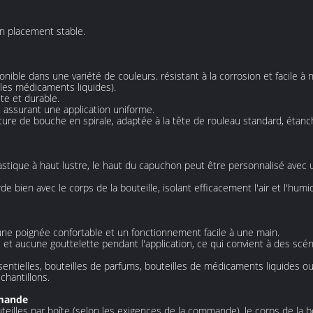
un placement stable.
onible dans une variété de couleurs. résistant à la corrosion et facile à
, les médicaments liquides).
te et durable.
, assurant une application uniforme.
ure de bouche en spirale, adaptée à la tête de rouleau standard, étanche
astique à haut lustre, le haut du capuchon peut être personnalisé avec
.
bien avec le corps de la bouteille, isolant efficacement l'air et l'humi
, une poignée confortable et un fonctionnement facile à une main.
t aucune gouttelette pendant l'application, ce qui convient à des scénar
ssentielles, bouteilles de parfums, bouteilles de médicaments liquides 
chantillons.
mmande
eilles par boîte (selon les exigences de la commande), le corps de la 