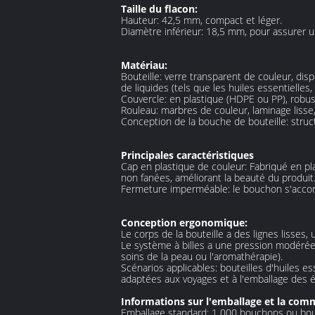
Taille du flacon:
Hauteur: 42,5 mm, compact et léger.
Diamètre inférieur: 18,5 mm, pour assurer 
Matériau:
Bouteille: verre transparent de couleur, disp
de liquides (tels que les huiles essentielles
Couvercle: en plastique (HDPE ou PP), robus
Rouleau: marbres de couleur, laminage lisse
Conception de la bouche de bouteille: struct
Principales caractéristiques
Cap en plastique de couleur: Fabriqué en pl
non fanées, améliorant la beauté du produit
Fermeture imperméable: le bouchon s'accorde 
Conception ergonomique:
Le corps de la bouteille a des lignes lisses
Le système à billes a une pression modérée e
soins de la peau ou l'aromathérapie).
Scénarios applicables: bouteilles d'huiles e
adaptées aux voyages et à l'emballage des é
Informations sur l'emballage et la co
Emballage standard: 1 000 bouchons ou bout