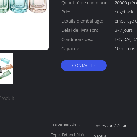
Quantité de commande
20000 pièc
min:
Prix:
negotiable
Détails d'emballage:
emballage d
Délai de livraison:
3~7 jours
Conditions de
L/C, D/A, D
paiement:
Capacité
10 millions
d'approvisionnement:
CONTACTEZ
Produit
Traitement de
L'impression à écran
surface:
Type d'étanchéité:
On roule.