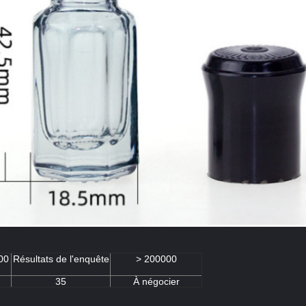
00
Résultats de l'enquête
> 200000
35
À négocier