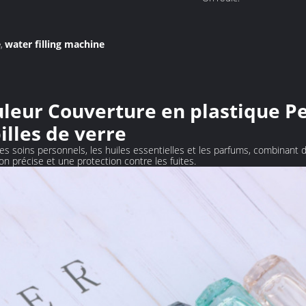
e
water filling machine
,
leur Couverture en plastique Pe
illes de verre
les soins personnels, les huiles essentielles et les parfums, combinant 
n précise et une protection contre les fuites.