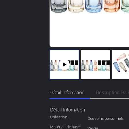
Détail Infomation
Description De 
Détail Infomation
Utilisation
Des soins personnels
industrielle:
Matériau de base:
Verres