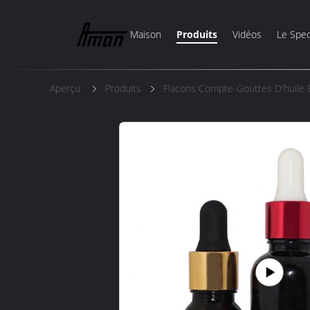
Maison
Produits
Vidéos
Le Spec
Aperçu
Produits
Flacons Compte-Gouttes D'huile E