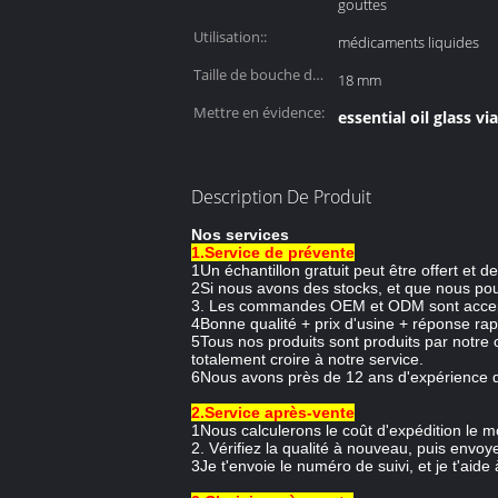
gouttes
Utilisation::
médicaments liquides
Taille de bouche de
18 mm
bouteille ::
Mettre en évidence:
essential oil glass via
Description De Produit
Nos services
1.Service de prévente
1Un échantillon gratuit peut être offert et d
2Si nous avons des stocks, et que nous pou
3. Les commandes OEM et ODM sont acceptée
4Bonne qualité + prix d'usine + réponse rapi
5Tous nos produits sont produits par notre
totalement croire à notre service.
6Nous avons près de 12 ans d'expérience da
2.Service après-vente
1Nous calculerons le coût d'expédition le 
2. Vérifiez la qualité à nouveau, puis envo
3Je t'envoie le numéro de suivi, et je t'aide à