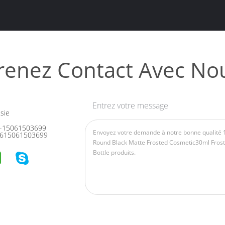
renez Contact Avec No
Entrez votre message
sie
-15061503699
615061503699