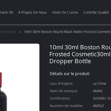
tacle VR
À Propos De Nous
Visite De L'usine
Contrôle Qualité
ssentielle
10ml 30ml Boston Round Black Matte Frosted Cosmetic
10ml 30ml Boston Rou
Frosted Cosmetic30ml 
Dropper Bottle
Détails sur le produit:
Lieu d'origine:
La Chine
Nom de marque:
AMAN
Certification:
ISO9001 I
Numéro de modèle:
AM563