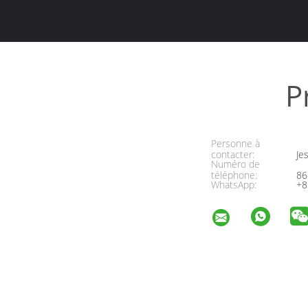
P
Personne à
contacter:
Jes
Numéro de
téléphone:
86
WhatsApp:
+8