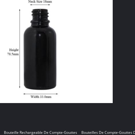
Bouteille Rechargeable De Compte-Gouttes
Bouteilles De Compte-Gouttes D