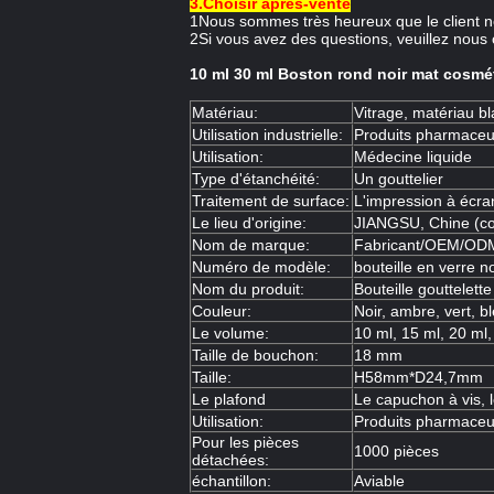
3.Choisir après-vente
1Nous sommes très heureux que le client no
2Si vous avez des questions, veuillez nous 
10 ml 30 ml Boston rond noir mat cosmét
Matériau:
Vitrage, matériau b
Utilisation industrielle:
Produits pharmaceu
Utilisation:
Médecine liquide
Type d'étanchéité:
Un gouttelier
Traitement de surface:
L'impression à écra
Le lieu d'origine:
JIANGSU, Chine (co
Nom de marque:
Fabricant/OEM/OD
Numéro de modèle:
bouteille en verre n
Nom du produit:
Bouteille gouttelet
Couleur:
Noir, ambre, vert, 
Le volume:
10 ml, 15 ml, 20 ml,
Taille de bouchon:
18 mm
Taille:
H58mm*D24,7mm
Le plafond
Le capuchon à vis, 
Utilisation:
Produits pharmaceut
Pour les pièces
1000 pièces
détachées:
échantillon:
Aviable