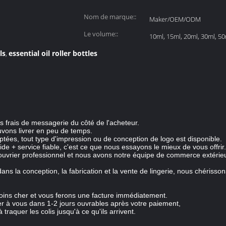
Nom de marque::
Maker/OEM/ODM
Le volume::
10ml, 15ml, 20ml, 30ml, 5
ls
essential oil roller bottles
,
es frais de messagerie du côté de l'acheteur.
vons livrer en peu de temps.
s, tout type d'impression ou de conception de logo est disponible.
de + service fiable, c'est ce que nous essayons le mieux de vous offrir.
 ouvrier professionnel et nous avons notre équipe de commerce extéri
ns la conception, la fabrication et la vente de lingerie, nous chéri
moins cher et vous ferons une facture immédiatement.
yer à vous dans 1-2 jours ouvrables après votre paiement,
 traquer les colis jusqu'à ce qu'ils arrivent.