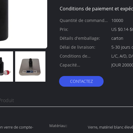
Conditions de paiement et expéd
Quantité de commande
10000
min:
Prix:
Détails d'emballage:
carton
Délai de livraison:
5-30 jours 
Conditions de
L/C, A/D, D
paiement:
Capacité
JOUR 2000
d'approvisionnement:
CONTACTEZ
Produit
Matériau::
 en verre de compte-
Verre, matériel blanc élev