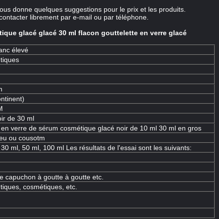
us donne quelques suggestions pour le prix et les produits.
contacter librement par e-mail ou par téléphone.
ique glacé glacé 30 ml flacon gouttelette en verre glacé
lanc élevé
tiques
n
ntinent)
M
oir de 30 ml
te en verre de sérum cosmétique glacé noir de 10 ml 30 ml en gros
bleu ou cousotm
 30 ml, 50 ml, 100 ml Les résultats de l'essai sont les suivants:
le capuchon à goutte à goutte etc.
iques, cosmétiques, etc.