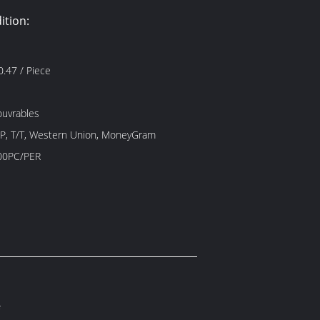
ition:
US $0.14-$0.47 / Piece
ouvrables
/P, T/T, Western Union, MoneyGram
00PC/PER
é