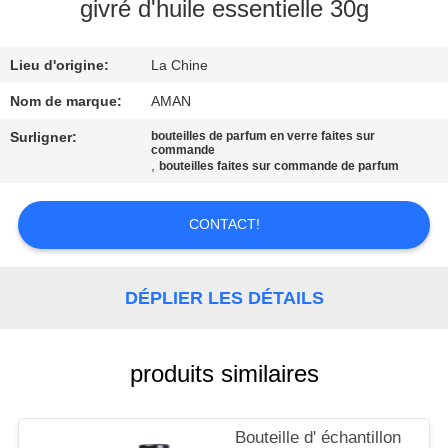
PROPOS
givré d'huile essentielle 30g
DE
Lieu d'origine:
La Chine
NOUS
Nom de marque:
AMAN
VISITE
Surligner:
bouteilles de parfum en verre faites sur
commande
DE
,
bouteilles faites sur commande de parfum
L'USINE
CONTACT!
CONTRÔLE
QUALITÉ
DÉPLIER LES DÉTAILS
CONTACTEZ-
produits similaires
NOUS
Bouteille d' échantillon