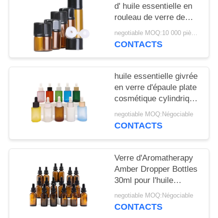
NOUVELLES
d' huile essentielle en
rouleau de verre de
couleur 2 ml 3 ml 5 ml
CAS
negotiable MOQ:10 000 pièces
CONTACTS
DEMANDEZ
huile essentielle givrée
UN
en verre d'épaule plate
DEVIS
cosmétique cylindrique
d'essence de bouteille
negotiable MOQ:Négociable
du compte-gouttes
PLAN
CONTACTS
30ml
DU
SITE
Verre d'Aromatherapy
Amber Dropper Bottles
30ml pour l'huile
PRIVACY
essentielle
negotiable MOQ:Négociable
POLICY
CONTACTS