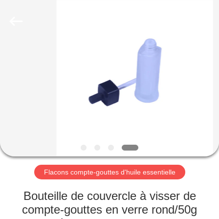
Industry
Co.,
Ltd.
All
Rights
Reserved.
Developed
by
MAISON
ECER
PRODUITS
VIDÉOS
LE
SPECTACLE
VR
Flacons compte-gouttes d'huile essentielle
Bouteille de couvercle à visser de
À
compte-gouttes en verre rond/50g