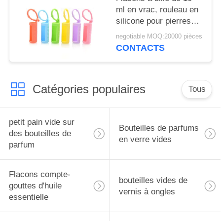
ml en vrac, rouleau en
silicone pour pierres
précieuses, support
negotiable MOQ:20000 pièces
pour flacons roll-on de
CONTACTS
5 ml, étui de transport
pour huiles
essentielles, housse de
Catégories populaires
protection de voyage
Tous
petit pain vide sur
Bouteilles de parfums
des bouteilles de
en verre vides
parfum
Flacons compte-
bouteilles vides de
gouttes d'huile
vernis à ongles
essentielle