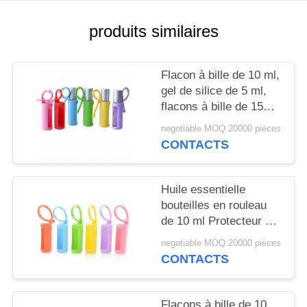
NOUVELLES
produits similaires
CAS
Flacon à bille de 10 ml,
DEMANDEZ
gel de silice de 5 ml,
flacons à bille de 15
UN
ml, portable, monté sur
negotiable MOQ:20000 pièces
DEVIS
cordon, flacon à bille
CONTACTS
réutilisable, housse de
protection en silicone
PLAN
pour flacon
Huile essentielle
DU
bouteilles en rouleau
de 10 ml Protecteur à
SITE
manches en silicone
negotiable MOQ:20000 pièces
coloré Pour les
CONTACTS
PRIVACY
parfums rechargeables
POLICY
Flacons à bille de 10