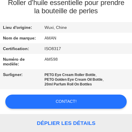
PROPOS
Roller d'huile essentielle pour prendre
la bouteille de perles
DE
NOUS
Lieu d'origine:
Wuxi, Chine
VISITE
Nom de marque:
AMAN
DE
Certification:
ISO8317
L'USINE
Numéro de
AM598
modèle:
Surligner:
,
PETG Eye Cream Roller Bottle
CONTRÔLE
,
PETG Golden Eye Cream Oil Bottle
20ml Parfum Roll On Bottles
QUALITÉ
CONTACT!
CONTACTEZ-
NOUS
DÉPLIER LES DÉTAILS