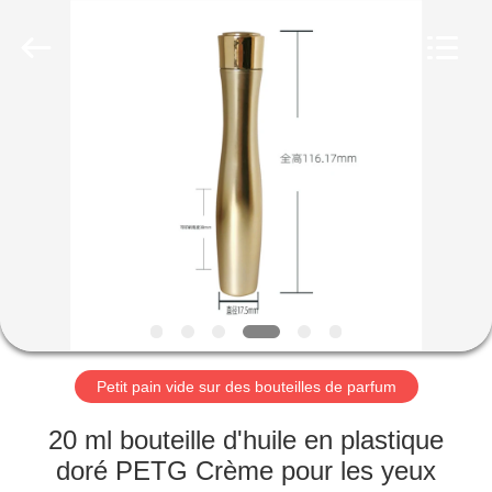
Industry
Co.,
Ltd.
All
Rights
Reserved.
Developed
by
MAISON
ECER
PRODUITS
VIDÉOS
LE
SPECTACLE
VR
Petit pain vide sur des bouteilles de parfum
20 ml bouteille d'huile en plastique
À
doré PETG Crème pour les yeux