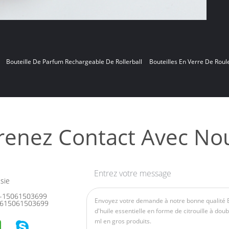
Bouteille De Parfum Rechargeable De Rollerball
Bouteilles En Verre De Rou
renez Contact Avec No
Entrez votre message
sie
-15061503699
615061503699