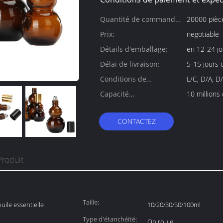
Quantité de commande
20000 pièc
min:
Prix:
negotiable
Détails d'emballage:
en 12-24 jo
Délai de livraison:
5-15 jours d
Conditions de
L/C, D/A, D
paiement:
Capacité
10 millions
d'approvisionnement:
CONTACTEZ
Produit
Taille:
uile essentielle
10/20/30/50/100ml
Type d'étanchéité:
On roule.