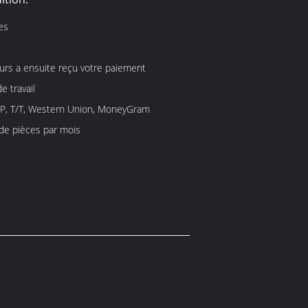
es
urs a ensuite reçu votre paiement
e travail
/P, T/T, Western Union, MoneyGram
 de pièces par mois