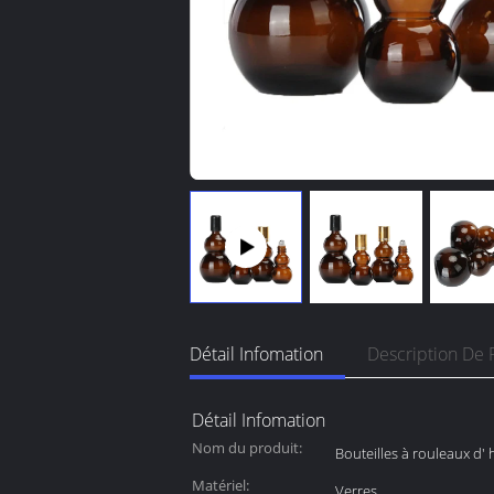
Détail Infomation
Description De 
Détail Infomation
Nom du produit:
Bouteilles à rouleaux d' h
Matériel:
Verres