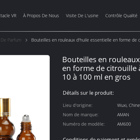
tacle VR
À Propos De Nous
Visite De L'usine
Contrôle Qualité
s De Parfum
Bouteilles en rouleaux d'huile essentielle en forme de 
Bouteilles en rouleaux 
en forme de citrouille
10 à 100 ml en gros
Détails sur le produit:
Lieu d'origine:
Wuxi, Chine
Nom de marque:
AMAN
Numéro de modèle:
AM600
Conditions de paiement et expéd