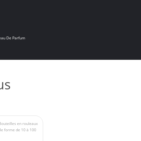
leau De Parfum
us