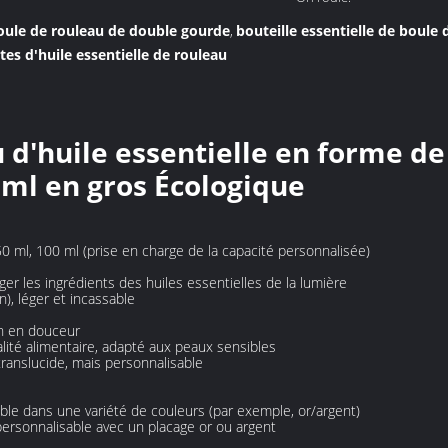
boule de rouleau de double gourde
bouteille essentielle de boule
,
es d'huile essentielle de rouleau
u d'huile essentielle en forme d
ml en gros‌ Écologique
50 ml, 100 ml (prise en charge de la capacité personnalisée)
ger les ingrédients des huiles essentielles de la lumière
n), léger et incassable
ion en douceur
alité alimentaire, adapté aux peaux sensibles
s translucide, mais personnalisable
ible dans une variété de couleurs (par exemple, or/argent)
ersonnalisable avec un placage or ou argent