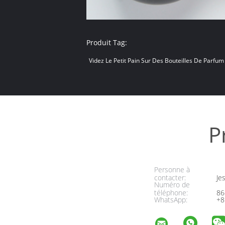
Produit Tag:
Videz Le Petit Pain Sur Des Bouteilles De Parfum
P
Personne à
contacter:
Jes
Numéro de
téléphone:
86
WhatsApp:
+8