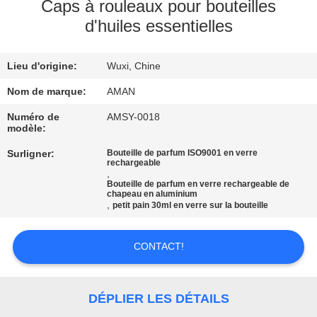
PROPOS
Caps à rouleaux pour bouteilles
d'huiles essentielles
DE
NOUS
Lieu d'origine:
Wuxi, Chine
VISITE
Nom de marque:
AMAN
DE
Numéro de
AMSY-0018
modèle:
L'USINE
Surligner:
Bouteille de parfum ISO9001 en verre
rechargeable
,
CONTRÔLE
Bouteille de parfum en verre rechargeable de
chapeau en aluminium
,
QUALITÉ
petit pain 30ml en verre sur la bouteille
CONTACT!
CONTACTEZ-
NOUS
DÉPLIER LES DÉTAILS