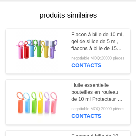
NOUVELLES
produits similaires
CAS
Flacon à bille de 10 ml,
DEMANDEZ
gel de silice de 5 ml,
flacons à bille de 15
UN
ml, portable, monté sur
negotiable MOQ:20000 pièces
DEVIS
cordon, flacon à bille
CONTACTS
réutilisable, housse de
protection en silicone
PLAN
pour flacon
Huile essentielle
DU
bouteilles en rouleau
SITE
de 10 ml Protecteur à
manches en silicone
negotiable MOQ:20000 pièces
coloré Pour les
CONTACTS
PRIVACY
parfums rechargeables
POLICY