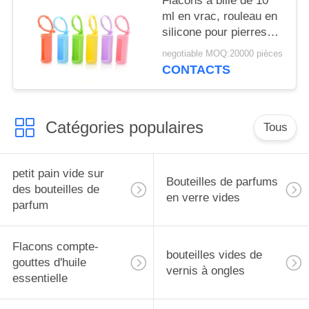
Flacons à bille de 10
ml en vrac, rouleau en
silicone pour pierres
précieuses, support
negotiable MOQ:20000 pièces
pour flacons roll-on de
CONTACTS
5 ml, étui de transport
pour huiles
essentielles, housse de
Catégories populaires
protection de voyage
Tous
petit pain vide sur
Bouteilles de parfums
des bouteilles de
en verre vides
parfum
Flacons compte-
bouteilles vides de
gouttes d'huile
vernis à ongles
essentielle