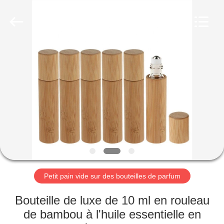
2026
Aman
Industry
Co.,
Ltd.
All
Rights
Reserved.
MAISON
Developed
by
ECER
PRODUITS
VIDÉOS
LE
SPECTACLE
VR
Petit pain vide sur des bouteilles de parfum
Bouteille de luxe de 10 ml en rouleau
À
de bambou à l'huile essentielle en