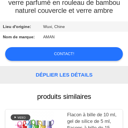
PROPOS
verre parfumé en rouleau de bambou
naturel couvercle et verre ambre
DE
NOUS
Lieu d'origine:
Wuxi, Chine
VISITE
Nom de marque:
AMAN
DE
CONTACT!
L'USINE
CONTRÔLE
DÉPLIER LES DÉTAILS
QUALITÉ
produits similaires
CONTACTEZ-
NOUS
Flacon à bille de 10 ml,
gel de silice de 5 ml,
flacons à bille de 15