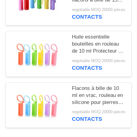
NOUVELLES
ml, portable, monté sur
negotiable MOQ:20000 pièces
cordon, flacon à bille
CONTACTS
CAS
réutilisable, housse de
protection en silicone
pour flacon
Huile essentielle
DEMANDEZ
bouteilles en rouleau
UN
de 10 ml Protecteur à
manches en silicone
DEVIS
negotiable MOQ:20000 pièces
coloré Pour les
CONTACTS
parfums rechargeables
PLAN
Flacons à bille de 10
DU
ml en vrac, rouleau en
SITE
silicone pour pierres
précieuses, support
negotiable MOQ:20000 pièces
pour flacons roll-on de
PRIVACY
CONTACTS
5 ml, étui de transport
POLICY
pour huiles