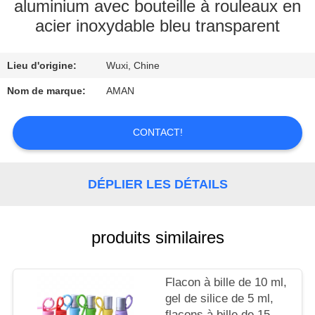
PROPOS
aluminium avec bouteille à rouleaux en
acier inoxydable bleu transparent
DE
NOUS
Lieu d'origine:
Wuxi, Chine
VISITE
Nom de marque:
AMAN
DE
CONTACT!
L'USINE
CONTRÔLE
DÉPLIER LES DÉTAILS
QUALITÉ
produits similaires
CONTACTEZ-
NOUS
Flacon à bille de 10 ml,
gel de silice de 5 ml,
flacons à bille de 15