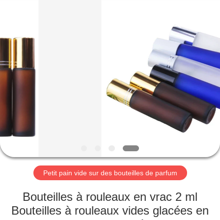
Aman
Industry
Co.,
Ltd.
All
Rights
Reserved.
Developed
MAISON
by
ECER
PRODUITS
VIDÉOS
LE
SPECTACLE
VR
Petit pain vide sur des bouteilles de parfum
Bouteilles à rouleaux en vrac 2 ml
À
Bouteilles à rouleaux vides glacées en