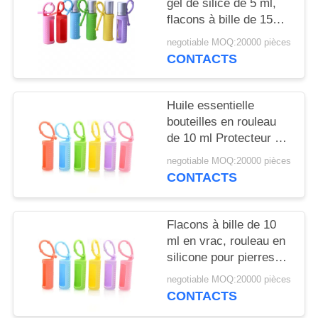
NOUVELLES
gel de silice de 5 ml,
flacons à bille de 15
ml, portable, monté sur
negotiable MOQ:20000 pièces
CAS
cordon, flacon à bille
CONTACTS
réutilisable, housse de
protection en silicone
DEMANDEZ
pour flacon
Huile essentielle
UN
bouteilles en rouleau
DEVIS
de 10 ml Protecteur à
manches en silicone
negotiable MOQ:20000 pièces
coloré Pour les
CONTACTS
PLAN
parfums rechargeables
DU
Flacons à bille de 10
SITE
ml en vrac, rouleau en
silicone pour pierres
précieuses, support
PRIVACY
negotiable MOQ:20000 pièces
pour flacons roll-on de
CONTACTS
POLICY
5 ml, étui de transport