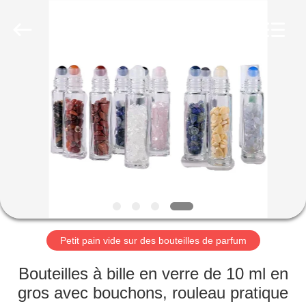
2025
Aman
Industry
Co.,
Ltd.
All
Rights
Reserved.
MAISON
Developed
by
ECER
PRODUITS
VIDÉOS
LE
SPECTACLE
VR
Petit pain vide sur des bouteilles de parfum
Bouteilles à bille en verre de 10 ml en
À
gros avec bouchons, rouleau pratique