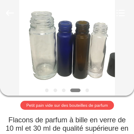
2025
Aman
Industry
Co.,
Ltd.
All
Rights
Reserved.
MAISON
Developed
by
ECER
PRODUITS
VIDÉOS
LE
SPECTACLE
VR
Petit pain vide sur des bouteilles de parfum
Flacons de parfum à bille en verre de
À
10 ml et 30 ml de qualité supérieure en