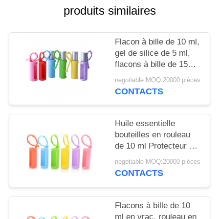
NOUVELLES
produits similaires
CAS
Flacon à bille de 10 ml,
gel de silice de 5 ml,
DEMANDEZ
flacons à bille de 15
ml, portable, monté sur
UN
negotiable MOQ:20000 pièces
cordon, flacon à bille
CONTACTS
DEVIS
réutilisable, housse de
protection en silicone
pour flacon
Huile essentielle
PLAN
bouteilles en rouleau
DU
de 10 ml Protecteur à
manches en silicone
SITE
negotiable MOQ:20000 pièces
coloré Pour les
CONTACTS
parfums rechargeables
PRIVACY
POLICY
Flacons à bille de 10
ml en vrac, rouleau en