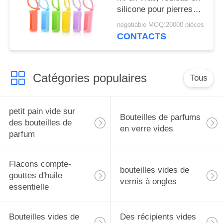
silicone pour pierres
précieuses, support
negotiable MOQ:20000 pièces
pour flacons roll-on de
CONTACTS
5 ml, étui de transport
pour huiles
essentielles, housse de
Catégories populaires
protection de voyage
Tous
petit pain vide sur
Bouteilles de parfums
des bouteilles de
en verre vides
parfum
Flacons compte-
bouteilles vides de
gouttes d'huile
vernis à ongles
essentielle
Bouteilles vides de
Des récipients vides