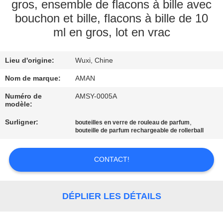
PROPOS
gros, ensemble de flacons à bille avec
bouchon et bille, flacons à bille de 10
DE
ml en gros, lot en vrac
NOUS
Lieu d'origine:
Wuxi, Chine
VISITE
Nom de marque:
AMAN
DE
Numéro de
AMSY-0005A
L'USINE
modèle:
Surligner:
,
bouteilles en verre de rouleau de parfum
CONTRÔLE
bouteille de parfum rechargeable de rollerball
QUALITÉ
CONTACT!
CONTACTEZ-
NOUS
DÉPLIER LES DÉTAILS