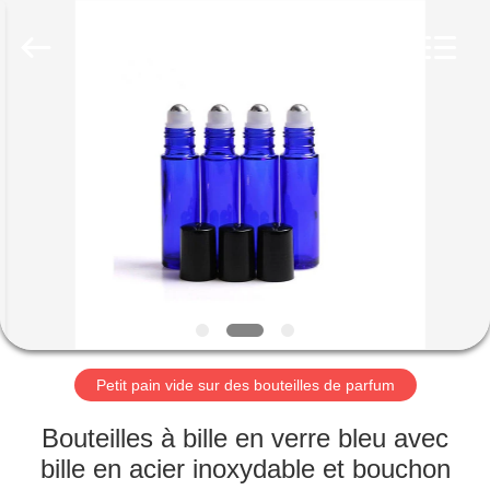
2025
Aman
Industry
Co.,
Ltd.
All
Rights
Reserved.
MAISON
Developed
by
ECER
PRODUITS
VIDÉOS
LE
SPECTACLE
VR
Petit pain vide sur des bouteilles de parfum
Bouteilles à bille en verre bleu avec
À
bille en acier inoxydable et bouchon