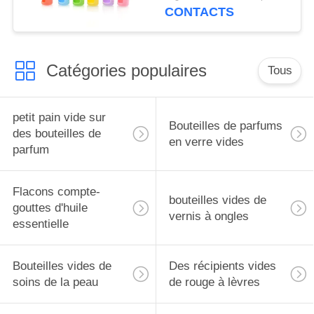
pour flacons roll-on de
CONTACTS
5 ml, étui de transport
pour huiles
essentielles, housse de
Catégories populaires
protection de voyage
Tous
petit pain vide sur
Bouteilles de parfums
des bouteilles de
en verre vides
parfum
Flacons compte-
bouteilles vides de
gouttes d'huile
vernis à ongles
essentielle
Bouteilles vides de
Des récipients vides
soins de la peau
de rouge à lèvres