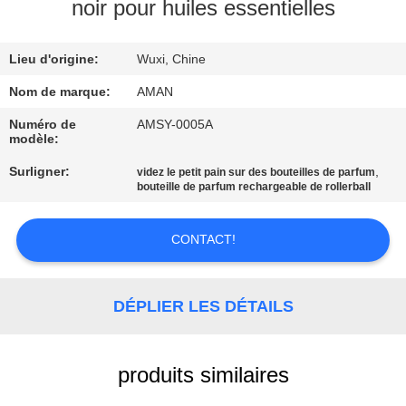
PROPOS
noir pour huiles essentielles
DE
Lieu d'origine:
Wuxi, Chine
NOUS
Nom de marque:
AMAN
VISITE
Numéro de
AMSY-0005A
modèle:
DE
Surligner:
,
videz le petit pain sur des bouteilles de parfum
L'USINE
bouteille de parfum rechargeable de rollerball
CONTRÔLE
CONTACT!
QUALITÉ
DÉPLIER LES DÉTAILS
CONTACTEZ-
NOUS
produits similaires