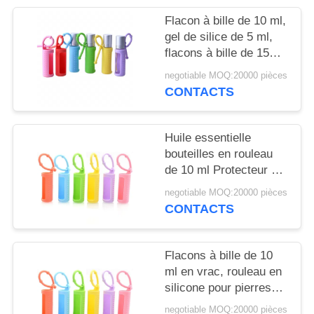
NOUVELLES
Flacon à bille de 10 ml,
gel de silice de 5 ml,
CAS
flacons à bille de 15
ml, portable, monté sur
negotiable MOQ:20000 pièces
cordon, flacon à bille
DEMANDEZ
CONTACTS
réutilisable, housse de
UN
protection en silicone
pour flacon
DEVIS
Huile essentielle
bouteilles en rouleau
de 10 ml Protecteur à
PLAN
manches en silicone
negotiable MOQ:20000 pièces
coloré Pour les
DU
CONTACTS
parfums rechargeables
SITE
Flacons à bille de 10
PRIVACY
ml en vrac, rouleau en
silicone pour pierres
POLICY
précieuses, support
negotiable MOQ:20000 pièces