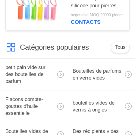
silicone pour pierres
précieuses, support
negotiable MOQ:20000 pièces
pour flacons roll-on de
CONTACTS
5 ml, étui de transport
pour huiles
essentielles, housse de
Catégories populaires
protection de voyage
Tous
petit pain vide sur
Bouteilles de parfums
des bouteilles de
en verre vides
parfum
Flacons compte-
bouteilles vides de
gouttes d'huile
vernis à ongles
essentielle
Bouteilles vides de
Des récipients vides