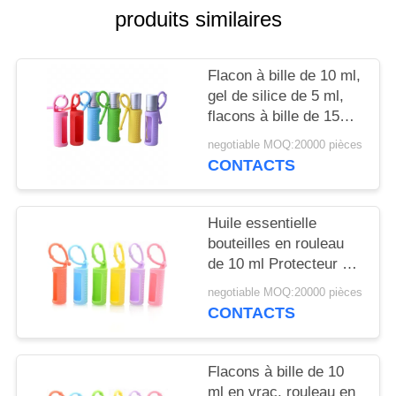
NOUVELLES
produits similaires
CAS
Flacon à bille de 10 ml,
gel de silice de 5 ml,
DEMANDEZ
flacons à bille de 15
ml, portable, monté sur
UN
negotiable MOQ:20000 pièces
cordon, flacon à bille
CONTACTS
DEVIS
réutilisable, housse de
protection en silicone
pour flacon
Huile essentielle
PLAN
bouteilles en rouleau
DU
de 10 ml Protecteur à
manches en silicone
SITE
negotiable MOQ:20000 pièces
coloré Pour les
CONTACTS
parfums rechargeables
PRIVACY
POLICY
Flacons à bille de 10
ml en vrac, rouleau en