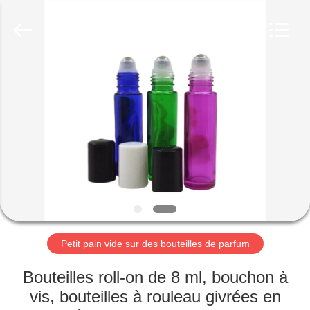
2025
Aman
Industry
Co.,
Ltd.
All
Rights
Reserved.
MAISON
Developed
by
ECER
PRODUITS
VIDÉOS
LE
SPECTACLE
VR
Petit pain vide sur des bouteilles de parfum
‌Bouteilles roll-on de 8 ml, bouchon à
À
vis, bouteilles à rouleau givrées en