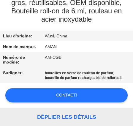
PROPOS
gros, réutilisables, OEM disponible,
Bouteille roll-on de 6 ml, rouleau en
DE
acier inoxydable
NOUS
Lieu d'origine:
Wuxi, Chine
VISITE
Nom de marque:
AMAN
DE
Numéro de
AM-CGB
L'USINE
modèle:
Surligner:
,
bouteilles en verre de rouleau de parfum
CONTRÔLE
bouteille de parfum rechargeable de rollerball
QUALITÉ
CONTACT!
CONTACTEZ-
NOUS
DÉPLIER LES DÉTAILS