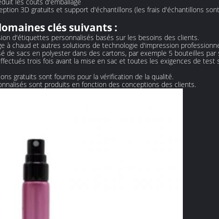
duit les coûts d'emballage
tion 3D gratuits et support d'échantillons (les frais d'échantillons son
domaines clés suivants :
ssion d'étiquettes personnalisés basés sur les besoins des clients.
age à chaud et autres solutions de technologie d'impression professionne
sé de sacs en polyester dans des cartons, par exemple 5 bouteilles par 
effectués trois fois avant la mise en sac et toutes les exigences de test 
lons gratuits sont fournis pour la vérification de la qualité.
onnalisés sont produits en fonction des conceptions des clients.