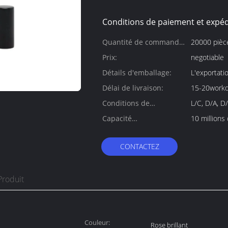
Conditions de paiement et expéd
Quantité de commande
20000 pièc
min:
Prix:
negotiable
Détails d'emballage:
L'exportati
Délai de livraison:
15-20work
Conditions de
L/C, D/A, D
paiement:
Capacité
10 millions
d'approvisionnement:
CONTACTEZ
Produit
Couleur:
Rose brillant