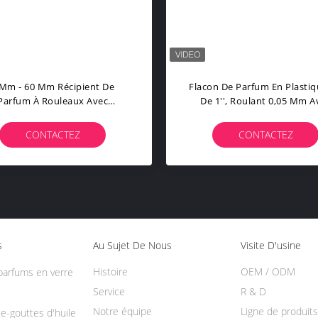
 Mm - 60 Mm Récipient De
Flacon De Parfum En Plasti
Parfum À Rouleaux Avec
De 1'', Roulant 0,05 Mm A
cordement Pour Emballage
Support Pour Emballag
Cosmétique
Cosmétique
CONTACTEZ
CONTACTEZ
s
Au Sujet De Nous
Visite D'usine
Histoire
OEM / ODM
 parfums en verre
Service
R & D
Notre équipe
Ligne de produits
e-gouttes d'huile