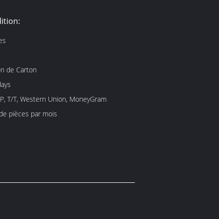
ition:
es
on de Carton
days
/P, T/T, Western Union, MoneyGram
 de pièces par mois