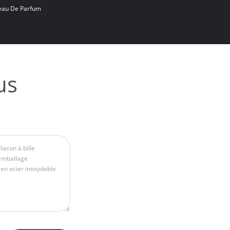
leau De Parfum
us