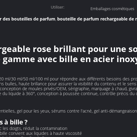
Utiliser:
Emballages cosmétiques
ur des bouteilles de parfum
bouteille de parfum rechargeable de r
,
argeable rose brillant pour une 
 gamme avec bille en acier inox
/20 ml/30 ml/50 ml/100 ml pour répondre aux différents besoins des pro
 bulles, haute brillance pour assurer la visibilité du contenu et le sens 
a conception de moules privés/OEM, sérigraphie, marquage à chaud, givr
rme du liquide à 360°, conception à poussée continue, contrôle précis du
ntielles, gel pour les yeux, sérums contre l'acné, gel anti-démangeaison
 à bille ?
c les doigts, réduit la contamination
ille convient aux liquides à haute viscosité