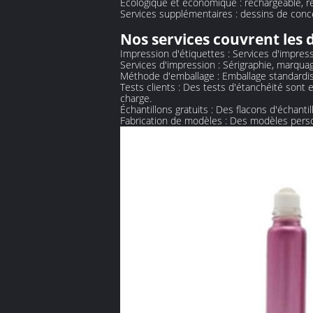
Écologique et économique : rechargeable, ré
Services supplémentaires : dessins de concep
Nos services couvrent les 
‌Impression d'étiquettes‌ : Services d'impre
‌Services d'impression‌ : Sérigraphie, marqu
‌Méthode d'emballage‌ : Emballage standardi
‌Tests clients‌ : Des tests d'étanchéité sont 
charge.
‌Échantillons gratuits‌ : Des flacons d'échantil
‌Fabrication de modèles‌ : Des modèles pers