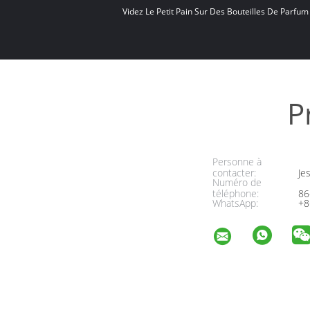
Videz Le Petit Pain Sur Des Bouteilles De Parfum
P
Personne à
contacter:
Jes
Numéro de
téléphone:
86
WhatsApp:
+8