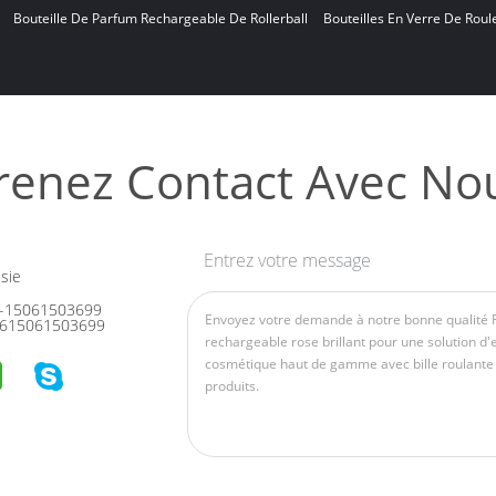
Bouteille De Parfum Rechargeable De Rollerball
Bouteilles En Verre De Rou
renez Contact Avec No
Entrez votre message
sie
-15061503699
615061503699