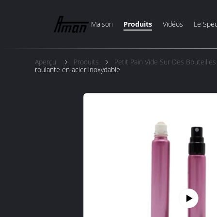
Maison
Produits
Vidéos
Le Spec
Aperçu
Produits
Petit Pain Vide Sur Des Bouteille
roulante en acier inoxydable