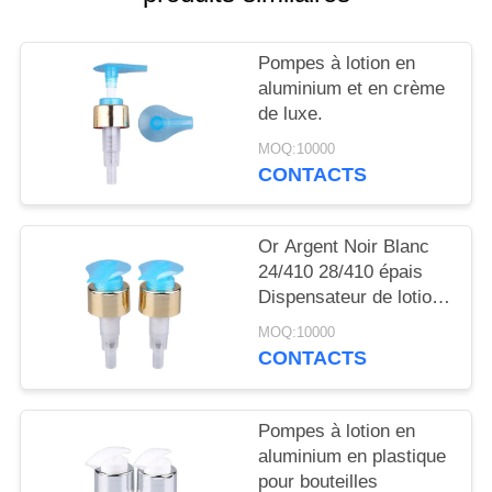
NOUVELLES
Pompes à lotion en
CAS
aluminium et en crème
de luxe.
DEMANDEZ
MOQ:10000
CONTACTS
UN
DEVIS
Or Argent Noir Blanc
24/410 28/410 épais
PLAN
Dispensateur de lotion
DU
pour le corps de savon
MOQ:10000
Pompes de lotion pour
SITE
CONTACTS
bouteilles
PRIVACY
Pompes à lotion en
aluminium en plastique
POLICY
pour bouteilles