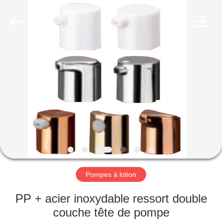
Industry
Co.,
Ltd.
All
Rights
Reserved.
Developed
by
MAISON
ECER
PRODUITS
VIDÉOS
LE
SPECTACLE
VR
Pompes à lotion
PP + acier inoxydable ressort double
À
couche tête de pompe