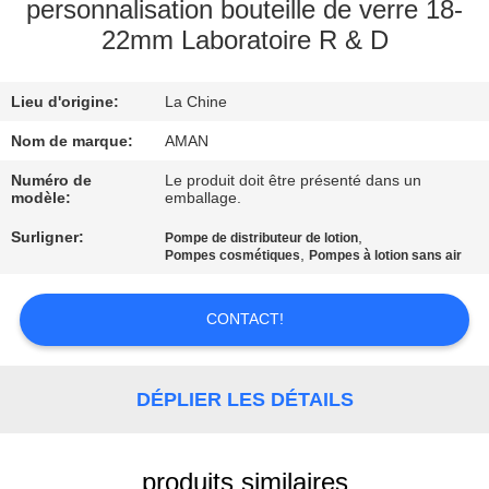
PROPOS
personnalisation bouteille de verre 18-
22mm Laboratoire R & D
DE
NOUS
Lieu d'origine:
La Chine
VISITE
Nom de marque:
AMAN
DE
Numéro de
Le produit doit être présenté dans un
modèle:
emballage.
L'USINE
Surligner:
,
Pompe de distributeur de lotion
,
Pompes cosmétiques
Pompes à lotion sans air
CONTRÔLE
QUALITÉ
CONTACT!
CONTACTEZ-
DÉPLIER LES DÉTAILS
NOUS
produits similaires