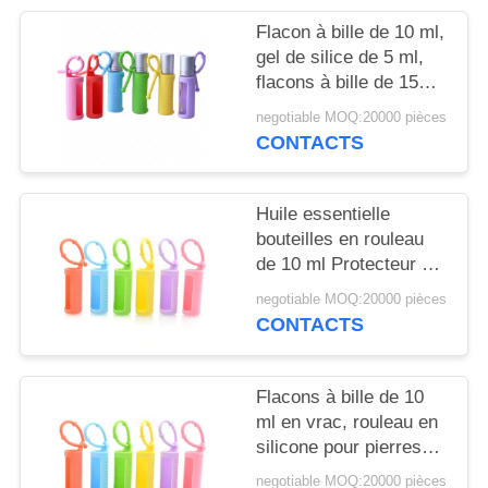
NOUVELLES
Flacon à bille de 10 ml,
gel de silice de 5 ml,
CAS
flacons à bille de 15
ml, portable, monté sur
negotiable MOQ:20000 pièces
cordon, flacon à bille
DEMANDEZ
CONTACTS
réutilisable, housse de
UN
protection en silicone
pour flacon
DEVIS
Huile essentielle
bouteilles en rouleau
de 10 ml Protecteur à
PLAN
manches en silicone
negotiable MOQ:20000 pièces
coloré Pour les
DU
CONTACTS
parfums rechargeables
SITE
Flacons à bille de 10
PRIVACY
ml en vrac, rouleau en
silicone pour pierres
POLICY
précieuses, support
negotiable MOQ:20000 pièces