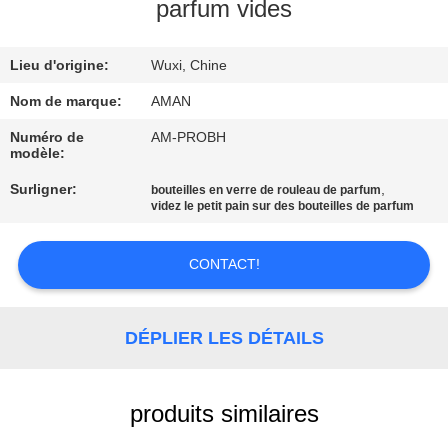
PROPOS
parfum vides
DE
Lieu d'origine:
Wuxi, Chine
NOUS
Nom de marque:
AMAN
VISITE
Numéro de
AM-PROBH
modèle:
DE
Surligner:
,
bouteilles en verre de rouleau de parfum
L'USINE
videz le petit pain sur des bouteilles de parfum
CONTRÔLE
CONTACT!
QUALITÉ
DÉPLIER LES DÉTAILS
CONTACTEZ-
NOUS
produits similaires