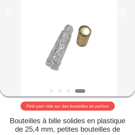
Aman
Industry
Co.,
Ltd.
All
Rights
Reserved.
Developed
MAISON
by
ECER
PRODUITS
VIDÉOS
LE
SPECTACLE
VR
Petit pain vide sur des bouteilles de parfum
Bouteilles à bille solides en plastique
À
de 25,4 mm, petites bouteilles de