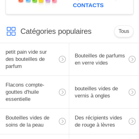
pour flacons roll-on de
CONTACTS
5 ml, étui de transport
pour huiles
essentielles, housse de
Catégories populaires
protection de voyage
Tous
petit pain vide sur
Bouteilles de parfums
des bouteilles de
en verre vides
parfum
Flacons compte-
bouteilles vides de
gouttes d'huile
vernis à ongles
essentielle
Bouteilles vides de
Des récipients vides
soins de la peau
de rouge à lèvres