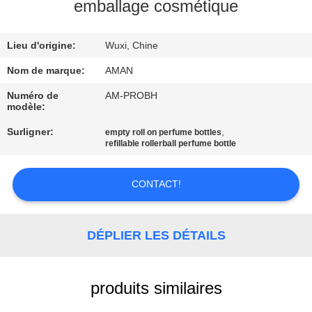
PROPOS
emballage cosmétique
DE
Lieu d'origine:
Wuxi, Chine
NOUS
Nom de marque:
AMAN
VISITE
Numéro de
AM-PROBH
modèle:
DE
Surligner:
,
empty roll on perfume bottles
L'USINE
refillable rollerball perfume bottle
CONTRÔLE
CONTACT!
QUALITÉ
DÉPLIER LES DÉTAILS
CONTACTEZ-
NOUS
produits similaires