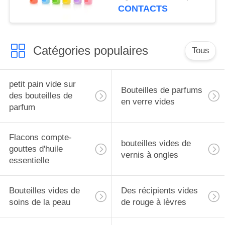
pour flacons roll-on de
CONTACTS
5 ml, étui de transport
pour huiles
essentielles, housse de
Catégories populaires
protection de voyage
Tous
petit pain vide sur
Bouteilles de parfums
des bouteilles de
en verre vides
parfum
Flacons compte-
bouteilles vides de
gouttes d'huile
vernis à ongles
essentielle
Bouteilles vides de
Des récipients vides
soins de la peau
de rouge à lèvres