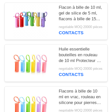
NOUVELLES
Flacon à bille de 10 ml,
gel de silice de 5 ml,
CAS
flacons à bille de 15
ml, portable, monté sur
negotiable MOQ:20000 pièces
cordon, flacon à bille
DEMANDEZ
CONTACTS
réutilisable, housse de
UN
protection en silicone
pour flacon
DEVIS
Huile essentielle
bouteilles en rouleau
de 10 ml Protecteur à
PLAN
manches en silicone
negotiable MOQ:20000 pièces
coloré Pour les
DU
CONTACTS
parfums rechargeables
SITE
Flacons à bille de 10
PRIVACY
ml en vrac, rouleau en
silicone pour pierres
POLICY
précieuses, support
negotiable MOQ:20000 pièces