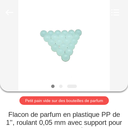
2025
Aman
Industry
Co.,
Ltd.
All
Rights
Reserved.
MAISON
Developed
by
ECER
PRODUITS
VIDÉOS
LE
SPECTACLE
VR
Petit pain vide sur des bouteilles de parfum
Flacon de parfum en plastique PP de
À
1'', roulant 0,05 mm avec support pour